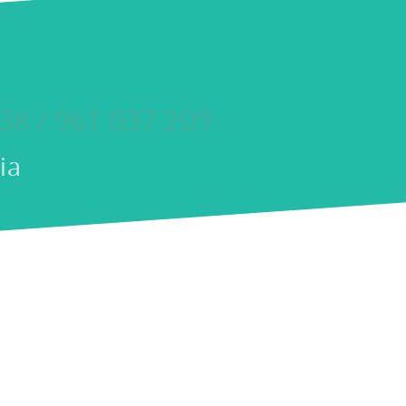
38 / 961 037 209
ia