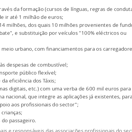
través da formação (cursos de línguas, regras de condut
e ir até 1 milhão de euros;
(14 milhões, dos quais 10 milhões provenientes de fund
bate", e substituição por veículos "100% eléctricos ou
 meio urbano, com financiamentos para os carregador
 às despesas de combustível;
sporte público flexível;
a eficiência dos Táxis;
mas digitais, etc.) com uma verba de 600 mil euros para
nacional, que integre as aplicações já existentes, par
poio aos profissionais do sector";
crianças;
 do passageiro.
ais e responsáveis das associações profissionais do sec