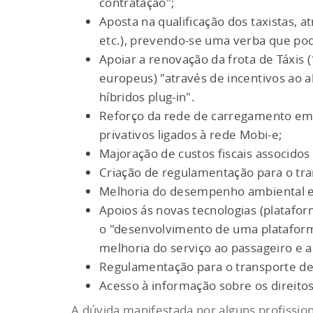
contratação";
Aposta na qualificação dos taxistas, a
etc.), prevendo-se uma verba que pod
Apoiar a renovação da frota de Táxis 
europeus) "através de incentivos ao a
híbridos plug-in".
Reforço da rede de carregamento em
privativos ligados à rede Mobi-e;
Majoração de custos fiscais associdos
Criação de regulamentação para o tran
Melhoria do desempenho ambiental e d
Apoios ás novas tecnologias (platafor
o "desenvolvimento de uma plataforma 
melhoria do serviço ao passageiro e a
Regulamentação para o transporte de 
Acesso à informação sobre os direitos
A dúvida manifestada por alguns profission